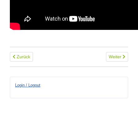
Vorheriger Beitrag: Breitbandpeiler im Taschenformat
Nächster Beitr
Zurück
Weiter
Login / Logout