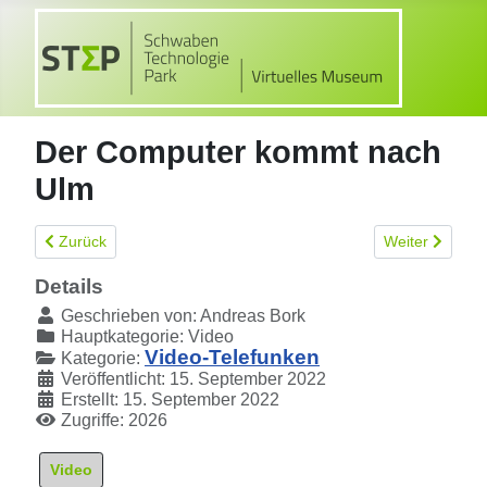
Der Computer kommt nach
Ulm
Vorheriger Beitrag: Breitbandpeiler im Taschenformat
Nächster Beitr
Zurück
Weiter
Details
Geschrieben von:
Andreas Bork
Hauptkategorie:
Video
Video-Telefunken
Kategorie:
Veröffentlicht: 15. September 2022
Erstellt: 15. September 2022
Zugriffe: 2026
Video