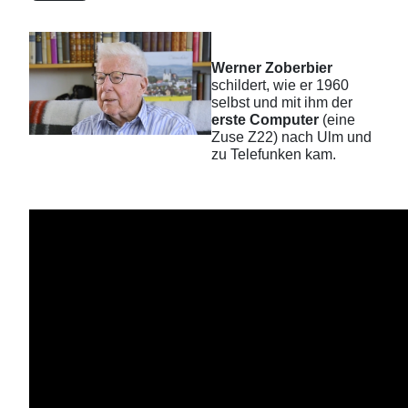
Werner Zoberbier
schildert, wie er 1960
selbst und mit ihm der
erste Computer
(eine
Zuse Z22) nach Ulm und
zu Telefunken kam.