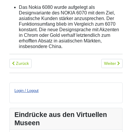
Das Nokia 6080 wurde aufgelegt als
Designvariante des NOKIA 6070 mit dem Ziel,
asiatische Kunden stärker anzusprechen. Der
Funktionsumfang blieb im Vergleich zum 6070
konstant. Die neue Designsprache mit Akzenten
in Chrom oder Gold verhalf letztendlich zum
erhofften Absatz in asiatischen Märkten,
insbesondere China.
Vorheriger Beitrag: Nokia 6020
Nächster Beitr
Zurück
Weiter
Login / Logout
Eindrücke aus den Virtuellen
Museen