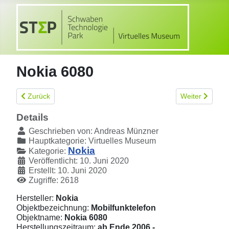
Nokia 6080
Vorheriger Beitrag: Nokia 6020
Nächster Beitr
Zurück
Weiter
Details
Geschrieben von:
Andreas Münzner
Hauptkategorie:
Virtuelles Museum
Nokia
Kategorie:
Veröffentlicht: 10. Juni 2020
Erstellt: 10. Juni 2020
Zugriffe: 2618
Hersteller:
Nokia
Objektbezeichnung:
Mobilfunktelefon
Objektname:
Nokia 6080
Herstellungszeitraum:
ab Ende 2006 -