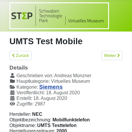
UMTS Test Mobile
Vorheriger Beitrag: Siemens Mobiltelefon SL75
Nächster Beitr
Zurück
Weiter
Details
Geschrieben von:
Andreas Münzner
Hauptkategorie:
Virtuelles Museum
Siemens
Kategorie:
Veröffentlicht: 18. August 2020
Erstellt: 18. August 2020
Zugriffe: 2987
Hersteller:
NEC
Objektbezeichnung:
Mobilfunktelefon
Objektname:
UMTS Testtelefon
Herstellungszeitraum:
2000