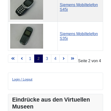
Siemens Mobiltelefon
S45i
Siemens Mobiltelefon
S35i
Beiträge
1
2
3
4
Seite 2 von 4
Login / Logout
Eindrücke aus den Virtuellen
Museen