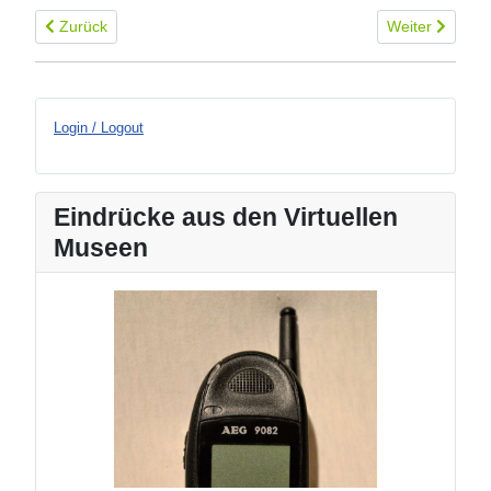
Vorheriger Beitrag: E 1501 Allwellenempfänger
Nächster Beitr
Zurück
Weiter
Login / Logout
Eindrücke aus den Virtuellen
Museen