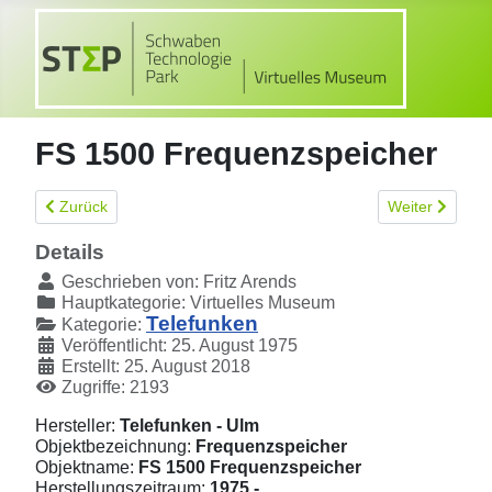
FS 1500 Frequenzspeicher
Vorheriger Beitrag: E 1501 Allwellenempfänger
Nächster Beitr
Zurück
Weiter
Details
Geschrieben von:
Fritz Arends
Hauptkategorie:
Virtuelles Museum
Telefunken
Kategorie:
Veröffentlicht: 25. August 1975
Erstellt: 25. August 2018
Zugriffe: 2193
Hersteller:
Telefunken - Ulm
Objektbezeichnung:
Frequenzspeicher
Objektname:
FS 1500 Frequenzspeicher
Herstellungszeitraum:
1975 -