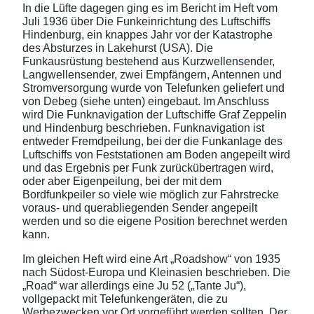
In die Lüfte dagegen ging es im Bericht im Heft vom
Juli 1936 über Die Funkeinrichtung des Luftschiffs
Hindenburg, ein knappes Jahr vor der Katastrophe
des Absturzes in Lakehurst (USA). Die
Funkausrüstung bestehend aus Kurzwellensender,
Langwellensender, zwei Empfängern, Antennen und
Stromversorgung wurde von Telefunken geliefert und
von Debeg (siehe unten) eingebaut. Im Anschluss
wird Die Funknavigation der Luftschiffe Graf Zeppelin
und Hindenburg beschrieben. Funknavigation ist
entweder Fremdpeilung, bei der die Funkanlage des
Luftschiffs von Feststationen am Boden angepeilt wird
und das Ergebnis per Funk zurückübertragen wird,
oder aber Eigenpeilung, bei der mit dem
Bordfunkpeiler so viele wie möglich zur Fahrstrecke
voraus- und querabliegenden Sender angepeilt
werden und so die eigene Position berechnet werden
kann.
Im gleichen Heft wird eine Art „Roadshow“ von 1935
nach Südost-Europa und Kleinasien beschrieben. Die
„Road“ war allerdings eine Ju 52 („Tante Ju“),
vollgepackt mit Telefunkengeräten, die zu
Werbezwecken vor Ort vorgeführt werden sollten. Der