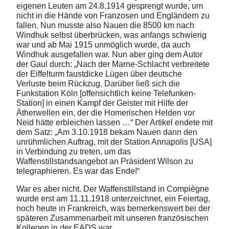
eigenen Leuten am 24.8.1914 gesprengt wurde, um
nicht in die Hände von Franzosen und Engländern zu
fallen. Nun musste also Nauen die 8500 km nach
Windhuk selbst überbrücken, was anfangs schwierig
war und ab Mai 1915 unmöglich wurde, da auch
Windhuk ausgefallen war. Nun aber ging dem Autor
der Gaul durch: „Nach der Marne-Schlacht verbreitete
der Eiffelturm faustdicke Lügen über deutsche
Verluste beim Rückzug. Darüber ließ sich die
Funkstation Köln [offensichtlich keine Telefunken-
Station] in einen Kampf der Geister mit Hilfe der
Ätherwellen ein, der die Homerischen Helden vor
Neid hätte erbleichen lassen …“ Der Artikel endete mit
dem Satz: „Am 3.10.1918 bekam Nauen dann den
unrühmlichen Auftrag, mit der Station Annapolis [USA]
in Verbindung zu treten, um das
Waffenstillstandsangebot an Präsident Wilson zu
telegraphieren. Es war das Ende!“
War es aber nicht. Der Waffenstillstand in Compiègne
wurde erst am 11.11.1918 unterzeichnet, ein Feiertag,
noch heute in Frankreich, was bemerkenswert bei der
späteren Zusammenarbeit mit unseren französischen
Kollegen in der EADS war.