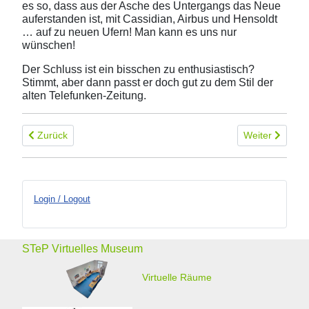
es so, dass aus der Asche des Untergangs das Neue
auferstanden ist, mit Cassidian, Airbus und Hensoldt
… auf zu neuen Ufern! Man kann es uns nur
wünschen!
Der Schluss ist ein bisschen zu enthusiastisch?
Stimmt, aber dann passt er doch gut zu dem Stil der
alten Telefunken-Zeitung.
Vorheriger Beitrag: Die Geschichte des mobilen Telefunken Mitt
Nächster Beitr
Zurück
Weiter
Login / Logout
STeP Virtuelles Museum
Virtuelle Räume