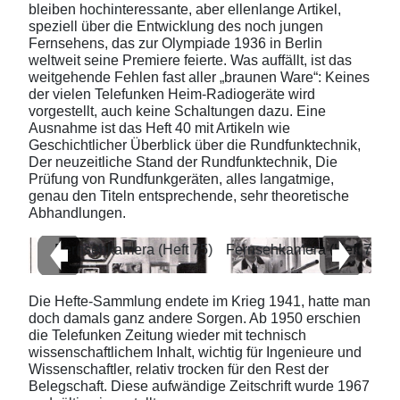
bleiben hochinteressante, aber ellenlange Artikel,
speziell über die Entwicklung des noch jungen
Fernsehens, das zur Olympiade 1936 in Berlin
weltweit seine Premiere feierte. Was auffällt, ist das
weitgehende Fehlen fast aller „braunen Ware“: Keines
der vielen Telefunken Heim-Radiogeräte wird
vorgestellt, auch keine Schaltungen dazu. Eine
Ausnahme ist das Heft 40 mit Artikeln wie
Geschichtlicher Überblick über die Rundfunktechnik,
Der neuzeitliche Stand der Rundfunktechnik, Die
Prüfung von Rundfunkgeräten, alles langatmige,
genau den Titeln entsprechende, sehr theoretische
Abhandlungen.
Fernsehkamera (Heft 75)
Fernsehkamera (Heft 75)
Die Hefte-Sammlung endete im Krieg 1941, hatte man
doch damals ganz andere Sorgen. Ab 1950 erschien
die Telefunken Zeitung wieder mit technisch
wissenschaftlichem Inhalt, wichtig für Ingenieure und
Wissenschaftler, relativ trocken für den Rest der
Belegschaft. Diese aufwändige Zeitschrift wurde 1967