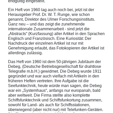
endgültig eingestellt.
Ein Heft von 1960 lag auch noch bei, jetzt ist der
Herausgeber Prof. Dr. W. T. Runge, wie schon
genannt, Direktor des Ulmer Forschungsinstituts.
Ganz neu – und das zeigt die zunehmende
internationale Zusammenarbeit - sind jetzt die
„Abstracts“ (Kurzfassung) aller Artikel in den Sprachen
Englisch und Französisch. Eine Kuriosität: Der
Nachdruck der einzelnen Artikel ist nur mit
Genehmigung erlaubt, das Fotokopieren der Artikel ist
allerdings zulässig.
Das Heft von 1960 ist dem 50-jährigen Jubiläum der
Debeg, (Deutsche Betriebsgesellschaft für drahtlose
Telegrafie m.b.H.) gewidmet. Die Debeg wurde 1911
gegründet und war auch vielfach mit Artikeln in den
früheren Heften vertreten. Ihre Aufgabe ist die
Seefunktechnik, heute würde man sagen, die Debeg
war ein „Systemhaus“, anfangs nur europanah, bald
aber weltweit. Die Firma stellte also komplette
Schiffsfunktechnik und Schiffsfunkortung zusammen,
sowohl für Land- als auch für Schiffsstationen,
überwiegend (aber nicht nur) mit Telefunken-Geräten.