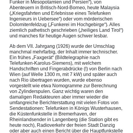
Funker in Mesopotamien und Persien“), von
Abenteuern in Britisch-Nord-Borneo, heute Malaysia
(„Kriegsfahrten und Erlebnisse eines Telefunken
Ingenieurs in Uebersee“) oder vom mörderischen
Dolomitenfeldzug („Funkerei im Hochgebirge“). Alles
ziemlich pathetisch geschrieben („heiliges Land Tirol“)
und manches für heutige Augen schwer lesbar.
Ab dem VII. Jahrgang (1926) wurde der Umschlag
manchmal mehrfarbig, der Inhalt immer technischer.
Ein frühes „Faxgerät“ (Bildtelegraphie nach
Telefunken-Karolus-Siemens), mit welchem
Handschriften und Fingerabdrücke (!) von Berlin nach
Wien (auf Welle 1300 m, mit 7 kW) und später auch
nach Rio übertragen wurden, wurde ebenso
vorgestellt wie etwa Nomogramme zur Berechnung
von Zylinderspulen. Ganz wichtig waren den
damaligen Redakteuren aber immer wieder die
umfangreiche Berichterstattung mit vielen Fotos von
Sendestationen: Telefunken in Königs Wusterhausen,
die Küstenfunkstelle in Bremerhaven, der
Rheinlandsender in Langenberg (die Station gibt es
heute noch), Radioverkehr der freien Stadt Danzig
oder aber auch einen Bericht über die Hauptfunkstelle