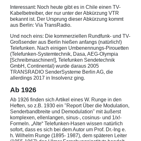
Interessant: Noch heute gibt es in Chile einen TV-
Kabelbetreiber, der nur unter der Abkürzung VTR
bekannt ist. Der Ursprung dieser Abkürzung kommt
aus Berlin: Via TransRadio.
Und noch eins: Die kommerziellen Rundfunk- und TV-
Großsender aus Berlin hießen anfangs (natürlich!)
Telefunken. Nach einigen Umbenennungs-Pirouetten
(Telefunken-Systemtechnik, Dasa, AEG-Olympia
[Schreibmaschinen!], Telefunken Sendetechnik
GmbH, Continental) wurde daraus 2005
TRANSRADIO SenderSysteme Berlin AG, die
allerdings 2017 in Insolvenz ging.
Ab 1926
Ab 1926 finden sich Artikel eines W. Runge in den
Heften, so z.B. 1930 ein "Report Über die Modulation,
Senderbandbreite und Demodulation" mit äußerst
komplexen, ellenlangen, sinus-, cosinus- und 1/x!-
Formeln. „Alte“ Telefunken-Hasen wissen natürlich
sofort, dass es sich bei dem Autor um Prof. Dr.-Ing e.
h. Wilhelm Runge (1895- 1987), dem späteren Leiter