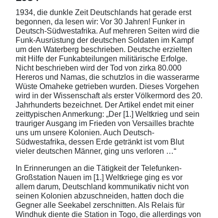
1934, die dunkle Zeit Deutschlands hat gerade erst
begonnen, da lesen wir: Vor 30 Jahren! Funker in
Deutsch-Südwestafrika. Auf mehreren Seiten wird die
Funk-Ausrüstung der deutschen Soldaten im Kampf
um den Waterberg beschrieben. Deutsche erzielten
mit Hilfe der Funkabteilungen militärische Erfolge.
Nicht beschrieben wird der Tod von zirka 80.000
Hereros und Namas, die schutzlos in die wasserarme
Wüste Omaheke getrieben wurden. Dieses Vorgehen
wird in der Wissenschaft als erster Völkermord des 20.
Jahrhunderts bezeichnet. Der Artikel endet mit einer
zeittypischen Anmerkung: „Der [1.] Weltkrieg und sein
trauriger Ausgang im Frieden von Versailles brachte
uns um unsere Kolonien. Auch Deutsch-
Südwestafrika, dessen Erde getränkt ist vom Blut
vieler deutschen Männer, ging uns verloren …“
In Erinnerungen an die Tätigkeit der Telefunken-
Großstation Nauen im [1.] Weltkriege ging es vor
allem darum, Deutschland kommunikativ nicht von
seinen Kolonien abzuschneiden, hatten doch die
Gegner alle Seekabel zerschnitten. Als Relais für
Windhuk diente die Station in Togo, die allerdings von