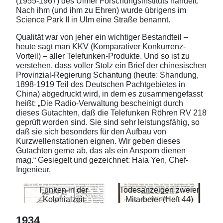
(1955-1967) des Ulmer Forschungsinstituts handelt.
Nach ihm (und ihm zu Ehren) wurde übrigens im
Science Park II in Ulm eine Straße benannt.
Qualität war von jeher ein wichtiger Bestandteil –
heute sagt man KKV (Komparativer Konkurrenz-
Vorteil) – aller Telefunken-Produkte. Und so ist zu
verstehen, dass voller Stolz ein Brief der chinesischen
Provinzial-Regierung Schantung (heute: Shandung,
1898-1919 Teil des Deutschen Pachtgebietes in
China) abgedruckt wird, in dem es zusammengefasst
heißt: „Die Radio-Verwaltung bescheinigt durch
dieses Gutachten, daß die Telefunken Röhren RV 218
geprüft worden sind. Sie sind sehr leistungsfähig, so
daß sie sich besonders für den Aufbau von
Kurzwellenstationen eignen. Wir geben dieses
Gutachten gerne ab, das als ein Ansporn dienen
mag.“ Gesiegelt und gezeichnet: Haia Yen, Chef-
Ingenieur.
Funken in der
Todesanzeigen zweier
Kolonialzeit
Mitarbeier (Heft 44)
1934